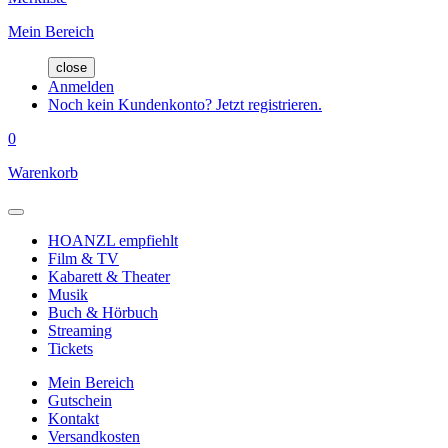
Mein Bereich
close
Anmelden
Noch kein Kundenkonto? Jetzt registrieren.
0
Warenkorb
HOANZL empfiehlt
Film & TV
Kabarett & Theater
Musik
Buch & Hörbuch
Streaming
Tickets
Mein Bereich
Gutschein
Kontakt
Versandkosten