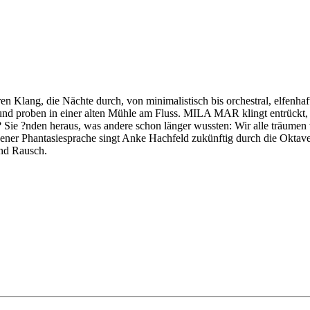
ang, die Nächte durch, von minimalistisch bis orchestral, elfenhaft 
d proben in einer alten Mühle am Fluss. MILA MAR klingt entrückt, g
ht? Sie ?nden heraus, was andere schon länger wussten: Wir alle träume
ener Phantasiesprache singt Anke Hachfeld zukünftig durch die Oktaven
und Rausch.