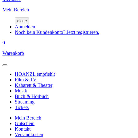
Mein Bereich
close
Anmelden
Noch kein Kundenkonto? Jetzt registrieren.
0
Warenkorb
HOANZL empfiehlt
Film & TV
Kabarett & Theater
Musik
Buch & Hörbuch
Streaming
Tickets
Mein Bereich
Gutschein
Kontakt
Versandkosten