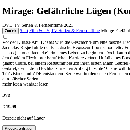
Mirage: Gefährliche Lügen (Ko
DVD
TV Serien & Fernsehfilme
2021
Start
Film & TV
TV Serien & Fernsehfilme
Mirage: Gefähr
Zurück
Vor der Kulisse Abu Dhabis wird die Geschichte um eine falsche Lieb
Jaenicke. Regie führte der kanadische Regisseur Louis Choquette. 
Lukas (Hannes Jaenicke) ein neues Leben zu beginnen. Doch kaum dor
den dunklen Fleck ihrer beruflichen Karriere - einen Unfall eines Fo
glaubt Claire, bei einem Restaurantbesuch ihren ersten Mann Gabriel
Gabriel, der in dem Hochhaus in einen Aufzug huschte? Claire will 
Télévisions und ZDF entstandene Serie war im deutschen Fernsehen d
europäischer Serien.
mehr lesen
weniger lesen
DVD
€ 19,99
Derzeit nicht auf Lager
Produkt anfragen