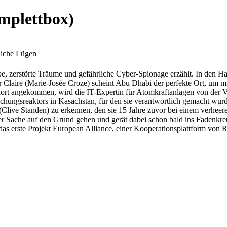
mplettbox)
liche Lügen
e, zerstörte Träume und gefährliche Cyber-Spionage erzählt. In den H
Für Claire (Marie-Josée Croze) scheint Abu Dhabi der perfekte Ort, 
t angekommen, wird die IT-Expertin für Atomkraftanlagen von der Verg
rschungsreaktors in Kasachstan, für den sie verantwortlich gemacht wur
 (Clive Standen) zu erkennen, den sie 15 Jahre zuvor bei einem verhee
der Sache auf den Grund gehen und gerät dabei schon bald ins Fadenk
as erste Projekt European Alliance, einer Kooperationsplattform von