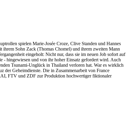
auptrollen spielen Marie-Josée Croze, Clive Standen und Hannes
um mit ihrem Sohn Zack (Thomas Chomel) und ihrem zweiten Mann
angenheit eingeholt: Nicht nur, dass sie im neuen Job sofort auf
de - hingewiesen und von ihr hoher Einsatz gefordert wird. Auch
renden Tsunami-Unglück in Thailand verloren hat. War es wirklich
reuz der Geheimdienste. Die in Zusammenarbeit von France
 RAI, FTV und ZDF zur Produktion hochwertiger fiktionaler