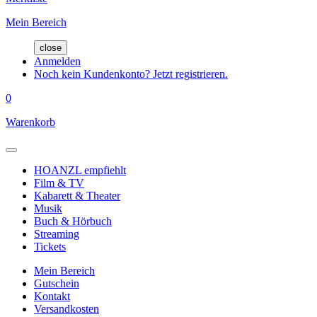
Mein Bereich
close
Anmelden
Noch kein Kundenkonto? Jetzt registrieren.
0
Warenkorb
HOANZL empfiehlt
Film & TV
Kabarett & Theater
Musik
Buch & Hörbuch
Streaming
Tickets
Mein Bereich
Gutschein
Kontakt
Versandkosten