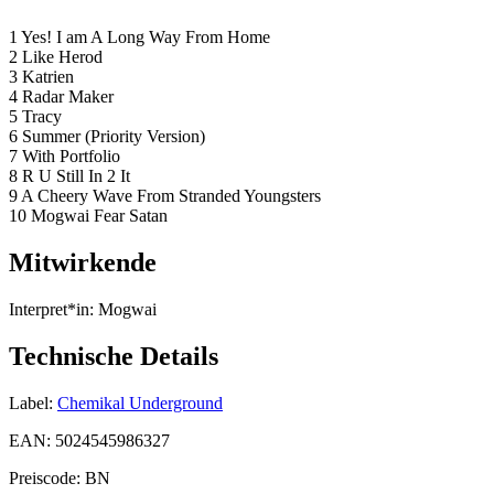
1 Yes! I am A Long Way From Home
2 Like Herod
3 Katrien
4 Radar Maker
5 Tracy
6 Summer (Priority Version)
7 With Portfolio
8 R U Still In 2 It
9 A Cheery Wave From Stranded Youngsters
10 Mogwai Fear Satan
Mitwirkende
Interpret*in:
Mogwai
Technische Details
Label:
Chemikal Underground
EAN:
5024545986327
Preiscode:
BN