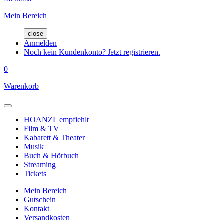
Mein Bereich
close
Anmelden
Noch kein Kundenkonto? Jetzt registrieren.
0
Warenkorb
HOANZL empfiehlt
Film & TV
Kabarett & Theater
Musik
Buch & Hörbuch
Streaming
Tickets
Mein Bereich
Gutschein
Kontakt
Versandkosten