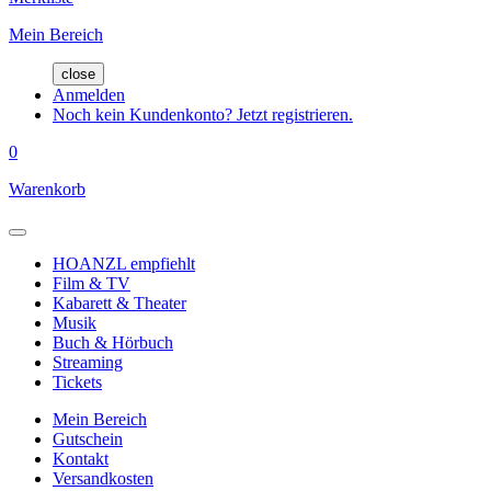
Mein Bereich
close
Anmelden
Noch kein Kundenkonto? Jetzt registrieren.
0
Warenkorb
HOANZL empfiehlt
Film & TV
Kabarett & Theater
Musik
Buch & Hörbuch
Streaming
Tickets
Mein Bereich
Gutschein
Kontakt
Versandkosten