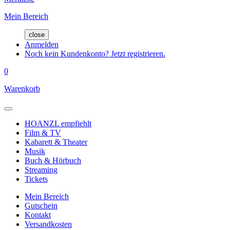
Mein Bereich
close
Anmelden
Noch kein Kundenkonto? Jetzt registrieren.
0
Warenkorb
HOANZL empfiehlt
Film & TV
Kabarett & Theater
Musik
Buch & Hörbuch
Streaming
Tickets
Mein Bereich
Gutschein
Kontakt
Versandkosten