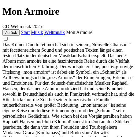
Mon Armoire
CD
Weltmusik
2025
Start
Musik
Weltmusik
Mon Armoire
Zurück
Das Kölner Duo toi et moi hat sich in seinen „Nouvelle Chansons“
mit facettenreichem Sound und poetischen Texten längst einen
festen Platz in der deutschen Musiklandschaft erspielt. Das neue
Album mon armoire ist eine faszinierende Reise durch die Vielfalt
der menschlichen Erfahrung. Der wortspielerische, positiv-groovige
Titelsong „mon armoire“ ist dabei ein Symbol, ein „Schrank“ als
Aufbewahrungsort für „mes Amours“ der Erinnerungen, Erlebnisse
und Emotionen. Für den deutsch-französischen Musiker Raphaël
Hansen, der das neue Album produziert hat und seine Kindheit
sowohl in Deutschland als auch in Frankreich verbracht hat, sind die
Rückblicke auf die Zeit bei seiner französischen Familie
mütterlicherseits von großer Bedeutung. „mon armoire“ ist seine
eigene Reise durch diese Erinnerungen und der „Schrank“ sein
persönliches Gedächtnis. Wie schon bei den Vorgängeralben haben
Raphaël Hansen und Julia Klomfaß zuerst im Duo an den Stücken
gearbeitet, die dann von ihren Freunden und Tourbegleitern
Madalena Graca (Kontrabass) und Bodo von Zitzewitz