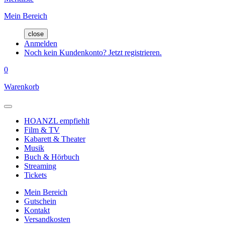
Mein Bereich
close
Anmelden
Noch kein Kundenkonto? Jetzt registrieren.
0
Warenkorb
HOANZL empfiehlt
Film & TV
Kabarett & Theater
Musik
Buch & Hörbuch
Streaming
Tickets
Mein Bereich
Gutschein
Kontakt
Versandkosten