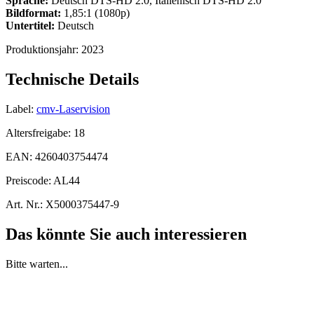
Sprache:
Deutsch DTS-HD 2.0, Italienisch DTS-HD 2.0
Bildformat:
1,85:1 (1080p)
Untertitel:
Deutsch
Produktionsjahr:
2023
Technische Details
Label:
cmv-Laservision
Altersfreigabe:
18
EAN:
4260403754474
Preiscode:
AL44
Art. Nr.:
X5000375447-9
Das könnte Sie auch interessieren
Bitte warten...