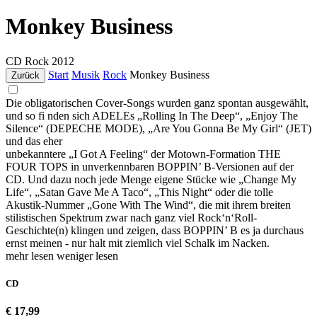
Monkey Business
CD
Rock
2012
Start
Musik
Rock
Monkey Business
Zurück
Die obligatorischen Cover-Songs wurden ganz spontan ausgewählt,
und so fi nden sich ADELEs „Rolling In The Deep“, „Enjoy The
Silence“ (DEPECHE MODE), „Are You Gonna Be My Girl“ (JET)
und das eher
unbekanntere „I Got A Feeling“ der Motown-Formation THE
FOUR TOPS in unverkennbaren BOPPIN’ B-Versionen auf der
CD. Und dazu noch jede Menge eigene Stücke wie „Change My
Life“, „Satan Gave Me A Taco“, „This Night“ oder die tolle
Akustik-Nummer „Gone With The Wind“, die mit ihrem breiten
stilistischen Spektrum zwar nach ganz viel Rock‘n‘Roll-
Geschichte(n) klingen und zeigen, dass BOPPIN’ B es ja durchaus
ernst meinen - nur halt mit ziemlich viel Schalk im Nacken.
mehr lesen
weniger lesen
CD
€ 17,99