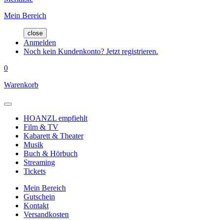
Mein Bereich
close
Anmelden
Noch kein Kundenkonto? Jetzt registrieren.
0
Warenkorb
HOANZL empfiehlt
Film & TV
Kabarett & Theater
Musik
Buch & Hörbuch
Streaming
Tickets
Mein Bereich
Gutschein
Kontakt
Versandkosten