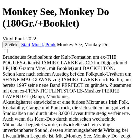
Monkey See, Monkey Do
(180Gr./+Booklet)
Vinyl
Punk
2022
Start
Musik
Punk
Monkey See, Monkey Do
Zurück
Brandneues Studioalbum der Kult-Formation um ex-THE
POGUES-Gitarrist JAMIE CLARKE als CD im Digipack und
LP(180-Gramm-Vinyl, mit Booklet) auf DACKELTON.
Schon kurz nach seinem Ausstieg bei den Folkpunk-Urvätern um
SHANE MACGOWAN zog JAMIE CLARKE nach Berlin, um
bereits 1997 seine neue Band PERFECT zu gründen. Zusammen
mit dem ex-FRANTIC FLINTSTONES-Musiker PIERRE
LAVENDEL (Banjo, Mandoline,
Akustikgitarre) entwickelte er eine furiose Mixtur aus Irish Folk,
Rockabilly, Garage und Punkrock, die sich seitdem auf gut zehn
Studioalben und durch über 3.000 Liveauftritte stetig verfeinerte.
Auch wenn das Kern-Duo durch nicht selten wechselnde
Mitmusiker begleitet wurde, entwickelte sich ein völlig
unverkennbarer Sound, dessen stimmungshebende Wirkung bei
Liveauftritten Legende ist. Mit „Monkey See, Monkey Do“ zeigt