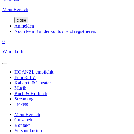
Mein Bereich
close
Anmelden
Noch kein Kundenkonto? Jetzt registrieren.
0
Warenkorb
HOANZL empfiehlt
Film & TV
Kabarett & Theater
Musik
Buch & Hörbuch
Streaming
Tickets
Mein Bereich
Gutschein
Kontakt
Versandkosten