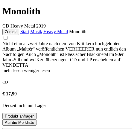
Monolith
CD
Heavy Metal
2019
Start
Musik
Heavy Metal
Monolith
Zurück
Nicht einmal zwei Jahre nach dem von Kritikern hochgelobten
Album „Maltrér“ veröffentlichen VERHEERER nun endlich den
Nachfolger. Auch „Monolith“ ist klassischer Blackmetal im 90er
Jahre-Stil und weiß zu überzeugen. CD und LP erscheinen auf
VENDETTA.
mehr lesen
weniger lesen
CD
€ 17,99
Derzeit nicht auf Lager
Produkt anfragen
Auf die Merkliste