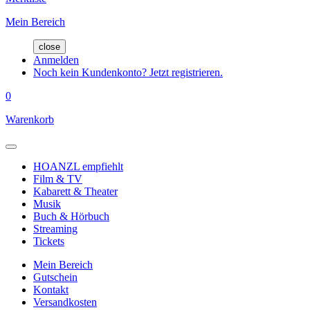
Mein Bereich
close
Anmelden
Noch kein Kundenkonto? Jetzt registrieren.
0
Warenkorb
HOANZL empfiehlt
Film & TV
Kabarett & Theater
Musik
Buch & Hörbuch
Streaming
Tickets
Mein Bereich
Gutschein
Kontakt
Versandkosten