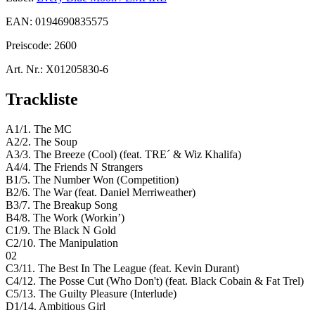
EAN:
0194690835575
Preiscode:
2600
Art. Nr.:
X01205830-6
Trackliste
A1/1. The MC
A2/2. The Soup
A3/3. The Breeze (Cool) (feat. TRE´ & Wiz Khalifa)
A4/4. The Friends N Strangers
B1/5. The Number Won (Competition)
B2/6. The War (feat. Daniel Merriweather)
B3/7. The Breakup Song
B4/8. The Work (Workin’)
C1/9. The Black N Gold
C2/10. The Manipulation
02
C3/11. The Best In The League (feat. Kevin Durant)
C4/12. The Posse Cut (Who Don't) (feat. Black Cobain & Fat Trel)
C5/13. The Guilty Pleasure (Interlude)
D1/14. Ambitious Girl