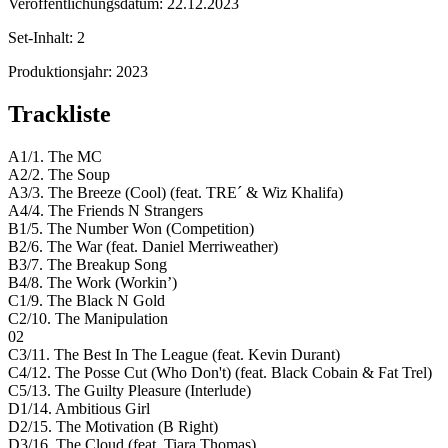
Veröffentlichungsdatum:
22.12.2023
Set-Inhalt:
2
Produktionsjahr:
2023
Trackliste
A1/1. The MC
A2/2. The Soup
A3/3. The Breeze (Cool) (feat. TRE´ & Wiz Khalifa)
A4/4. The Friends N Strangers
B1/5. The Number Won (Competition)
B2/6. The War (feat. Daniel Merriweather)
B3/7. The Breakup Song
B4/8. The Work (Workin’)
C1/9. The Black N Gold
C2/10. The Manipulation
02
C3/11. The Best In The League (feat. Kevin Durant)
C4/12. The Posse Cut (Who Don't) (feat. Black Cobain & Fat Trel)
C5/13. The Guilty Pleasure (Interlude)
D1/14. Ambitious Girl
D2/15. The Motivation (B Right)
D3/16. The Cloud (feat. Tiara Thomas)