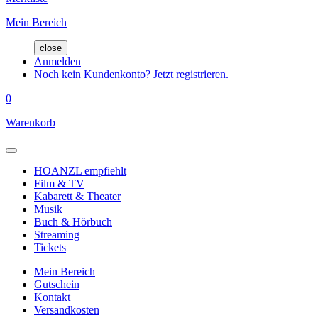
Mein Bereich
close
Anmelden
Noch kein Kundenkonto? Jetzt registrieren.
0
Warenkorb
HOANZL empfiehlt
Film & TV
Kabarett & Theater
Musik
Buch & Hörbuch
Streaming
Tickets
Mein Bereich
Gutschein
Kontakt
Versandkosten