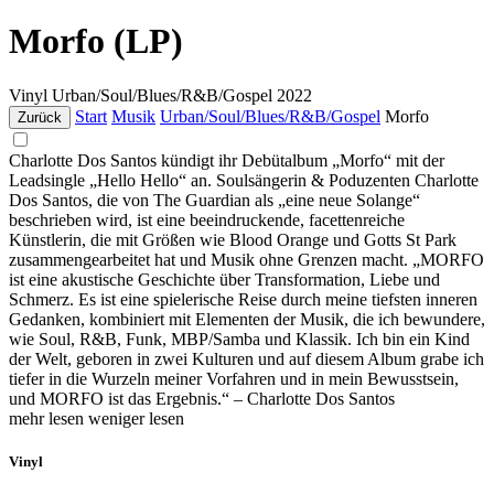
Morfo (LP)
Vinyl
Urban/Soul/Blues/R&B/Gospel
2022
Start
Musik
Urban/Soul/Blues/R&B/Gospel
Morfo
Zurück
Charlotte Dos Santos kündigt ihr Debütalbum „Morfo“ mit der
Leadsingle „Hello Hello“ an. Soulsängerin & Poduzenten Charlotte
Dos Santos, die von The Guardian als „eine neue Solange“
beschrieben wird, ist eine beeindruckende, facettenreiche
Künstlerin, die mit Größen wie Blood Orange und Gotts St Park
zusammengearbeitet hat und Musik ohne Grenzen macht. „MORFO
ist eine akustische Geschichte über Transformation, Liebe und
Schmerz. Es ist eine spielerische Reise durch meine tiefsten inneren
Gedanken, kombiniert mit Elementen der Musik, die ich bewundere,
wie Soul, R&B, Funk, MBP/Samba und Klassik. Ich bin ein Kind
der Welt, geboren in zwei Kulturen und auf diesem Album grabe ich
tiefer in die Wurzeln meiner Vorfahren und in mein Bewusstsein,
und MORFO ist das Ergebnis.“ – Charlotte Dos Santos
mehr lesen
weniger lesen
Vinyl