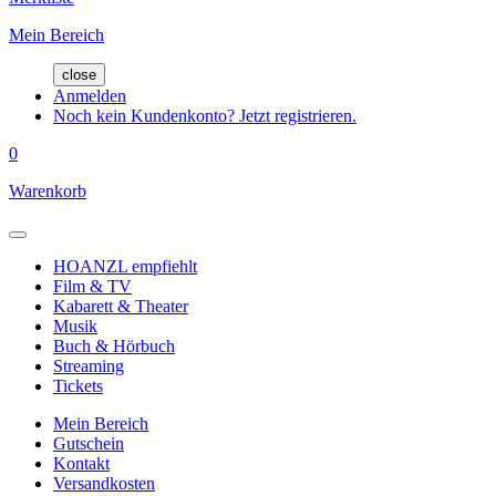
Mein Bereich
close
Anmelden
Noch kein Kundenkonto? Jetzt registrieren.
0
Warenkorb
HOANZL empfiehlt
Film & TV
Kabarett & Theater
Musik
Buch & Hörbuch
Streaming
Tickets
Mein Bereich
Gutschein
Kontakt
Versandkosten