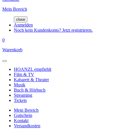
Mein Bereich
close
Anmelden
Noch kein Kundenkonto? Jetzt registrieren.
0
Warenkorb
HOANZL empfiehlt
Film & TV
Kabarett & Theater
Musik
Buch & Hörbuch
Streaming
Tickets
Mein Bereich
Gutschein
Kontakt
Versandkosten