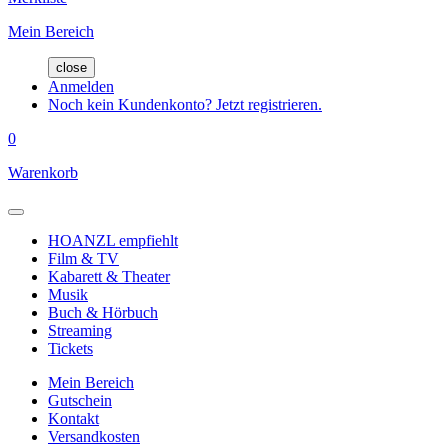
Mein Bereich
close
Anmelden
Noch kein Kundenkonto? Jetzt registrieren.
0
Warenkorb
HOANZL empfiehlt
Film & TV
Kabarett & Theater
Musik
Buch & Hörbuch
Streaming
Tickets
Mein Bereich
Gutschein
Kontakt
Versandkosten