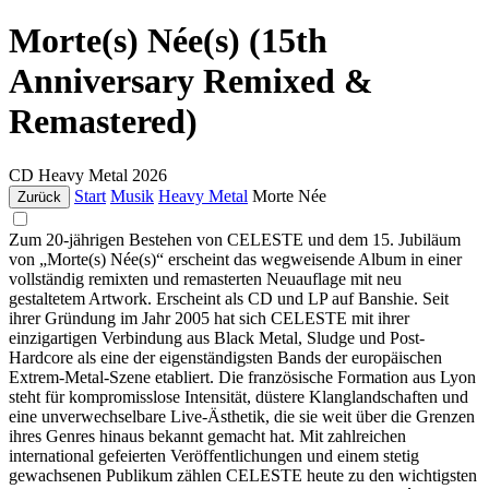
Morte(s) Née(s) (15th
Anniversary Remixed &
Remastered)
CD
Heavy Metal
2026
Start
Musik
Heavy Metal
Morte Née
Zurück
Zum 20-jährigen Bestehen von CELESTE und dem 15. Jubiläum
von „Morte(s) Née(s)“ erscheint das wegweisende Album in einer
vollständig remixten und remasterten Neuauflage mit neu
gestaltetem Artwork. Erscheint als CD und LP auf Banshie. Seit
ihrer Gründung im Jahr 2005 hat sich CELESTE mit ihrer
einzigartigen Verbindung aus Black Metal, Sludge und Post-
Hardcore als eine der eigenständigsten Bands der europäischen
Extrem-Metal-Szene etabliert. Die französische Formation aus Lyon
steht für kompromisslose Intensität, düstere Klanglandschaften und
eine unverwechselbare Live-Ästhetik, die sie weit über die Grenzen
ihres Genres hinaus bekannt gemacht hat. Mit zahlreichen
international gefeierten Veröffentlichungen und einem stetig
gewachsenen Publikum zählen CELESTE heute zu den wichtigsten