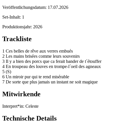
Veröffentlichungsdatum:
17.07.2026
Set-Inhalt:
1
Produktionsjahr:
2026
Trackliste
1 Ces belles de rêve aux verres embués
2 Les mains brisées comme leurs souvenirs
3 Il y a bien des porcs que ca ferait bander de t´étouffer
4 En troupeau des louves en trompe-l´oeil des agneaux
5 (S)
6 Un miroir pur qui te rend misérable
7 De sorte que plus jamais un instant ne soit magique
Mitwirkende
Interpret*in:
Celeste
Technische Details