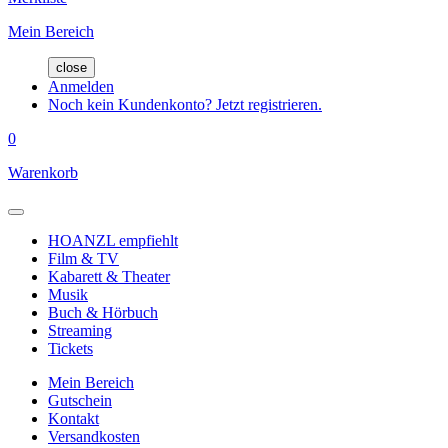
Mein Bereich
close
Anmelden
Noch kein Kundenkonto? Jetzt registrieren.
0
Warenkorb
HOANZL empfiehlt
Film & TV
Kabarett & Theater
Musik
Buch & Hörbuch
Streaming
Tickets
Mein Bereich
Gutschein
Kontakt
Versandkosten