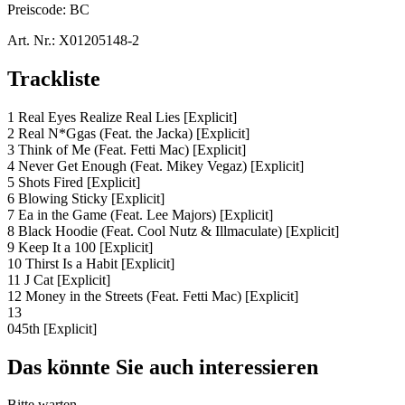
Preiscode:
BC
Art. Nr.:
X01205148-2
Trackliste
1 Real Eyes Realize Real Lies [Explicit]
2 Real N*Ggas (Feat. the Jacka) [Explicit]
3 Think of Me (Feat. Fetti Mac) [Explicit]
4 Never Get Enough (Feat. Mikey Vegaz) [Explicit]
5 Shots Fired [Explicit]
6 Blowing Sticky [Explicit]
7 Ea in the Game (Feat. Lee Majors) [Explicit]
8 Black Hoodie (Feat. Cool Nutz & Illmaculate) [Explicit]
9 Keep It a 100 [Explicit]
10 Thirst Is a Habit [Explicit]
11 J Cat [Explicit]
12 Money in the Streets (Feat. Fetti Mac) [Explicit]
13
045th [Explicit]
Das könnte Sie auch interessieren
Bitte warten...