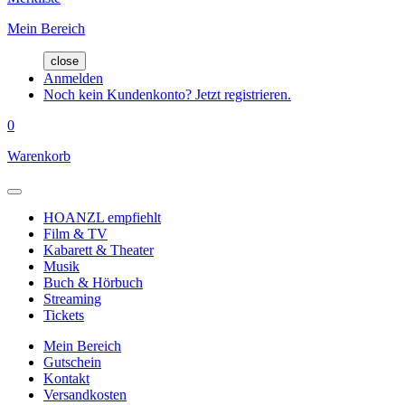
Mein Bereich
close
Anmelden
Noch kein Kundenkonto? Jetzt registrieren.
0
Warenkorb
HOANZL empfiehlt
Film & TV
Kabarett & Theater
Musik
Buch & Hörbuch
Streaming
Tickets
Mein Bereich
Gutschein
Kontakt
Versandkosten