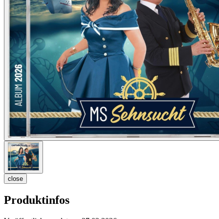
close
Produktinfos