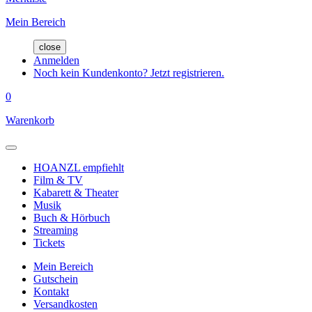
Mein Bereich
close
Anmelden
Noch kein Kundenkonto? Jetzt registrieren.
0
Warenkorb
HOANZL empfiehlt
Film & TV
Kabarett & Theater
Musik
Buch & Hörbuch
Streaming
Tickets
Mein Bereich
Gutschein
Kontakt
Versandkosten