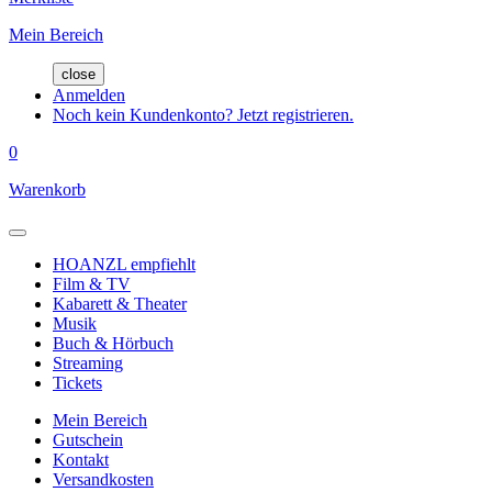
Mein Bereich
close
Anmelden
Noch kein Kundenkonto? Jetzt registrieren.
0
Warenkorb
HOANZL empfiehlt
Film & TV
Kabarett & Theater
Musik
Buch & Hörbuch
Streaming
Tickets
Mein Bereich
Gutschein
Kontakt
Versandkosten