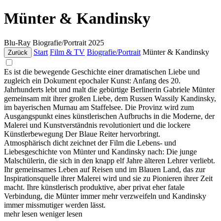
Münter & Kandinsky
Blu-Ray
Biografie/Portrait
2025
Start
Film & TV
Biografie/Portrait
Münter & Kandinsky
Zurück
Es ist die bewegende Geschichte einer dramatischen Liebe und
zugleich ein Dokument epochaler Kunst: Anfang des 20.
Jahrhunderts lebt und malt die gebürtige Berlinerin Gabriele Münter
gemeinsam mit ihrer großen Liebe, dem Russen Wassily Kandinsky,
im bayerischen Murnau am Staffelsee. Die Provinz wird zum
Ausgangspunkt eines künstlerischen Aufbruchs in die Moderne, der
Malerei und Kunstverständnis revolutioniert und die lockere
Künstlerbewegung Der Blaue Reiter hervorbringt.
Atmosphärisch dicht zeichnet der Film die Lebens- und
Liebesgeschichte von Münter und Kandinsky nach: Die junge
Malschülerin, die sich in den knapp elf Jahre älteren Lehrer verliebt.
Ihr gemeinsames Leben auf Reisen und im Blauen Land, das zur
Inspirationsquelle ihrer Malerei wird und sie zu Pionieren ihrer Zeit
macht. Ihre künstlerisch produktive, aber privat eher fatale
Verbindung, die Münter immer mehr verzweifeln und Kandinsky
immer missmutiger werden lässt.
mehr lesen
weniger lesen