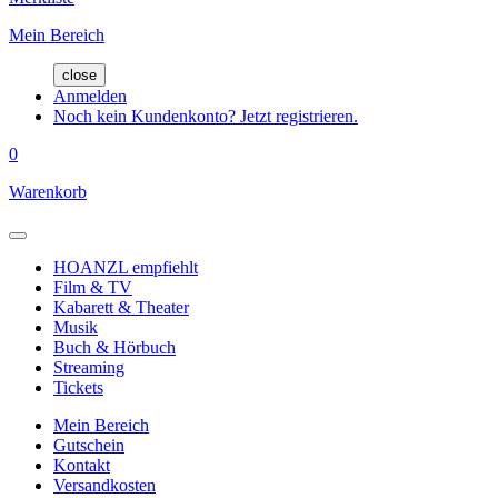
Mein Bereich
close
Anmelden
Noch kein Kundenkonto? Jetzt registrieren.
0
Warenkorb
HOANZL empfiehlt
Film & TV
Kabarett & Theater
Musik
Buch & Hörbuch
Streaming
Tickets
Mein Bereich
Gutschein
Kontakt
Versandkosten