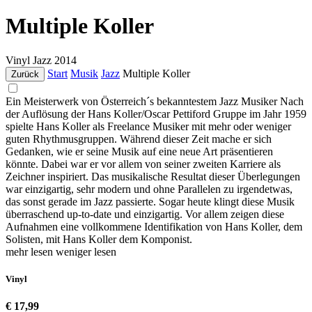
Multiple Koller
Vinyl
Jazz
2014
Start
Musik
Jazz
Multiple Koller
Zurück
Ein Meisterwerk von Österreich´s bekanntestem Jazz Musiker Nach
der Auflösung der Hans Koller/Oscar Pettiford Gruppe im Jahr 1959
spielte Hans Koller als Freelance Musiker mit mehr oder weniger
guten Rhythmusgruppen. Während dieser Zeit mache er sich
Gedanken, wie er seine Musik auf eine neue Art präsentieren
könnte. Dabei war er vor allem von seiner zweiten Karriere als
Zeichner inspiriert. Das musikalische Resultat dieser Überlegungen
war einzigartig, sehr modern und ohne Parallelen zu irgendetwas,
das sonst gerade im Jazz passierte. Sogar heute klingt diese Musik
überraschend up-to-date und einzigartig. Vor allem zeigen diese
Aufnahmen eine vollkommene Identifikation von Hans Koller, dem
Solisten, mit Hans Koller dem Komponist.
mehr lesen
weniger lesen
Vinyl
€ 17,99