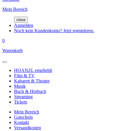
Mein Bereich
close
Anmelden
Noch kein Kundenkonto? Jetzt registrieren.
0
Warenkorb
HOANZL empfiehlt
Film & TV
Kabarett & Theater
Musik
Buch & Hörbuch
Streaming
Tickets
Mein Bereich
Gutschein
Kontakt
Versandkosten