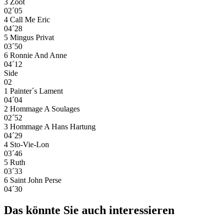
3 Zoot
02´05
4 Call Me Eric
04´28
5 Mingus Privat
03´50
6 Ronnie And Anne
04´12
Side
02
1 Painter´s Lament
04´04
2 Hommage A Soulages
02´52
3 Hommage A Hans Hartung
04´29
4 Sto-Vie-Lon
03´46
5 Ruth
03´33
6 Saint John Perse
04´30
Das könnte Sie auch interessieren