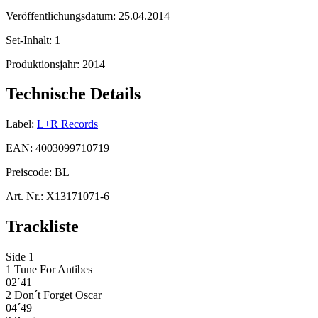
Veröffentlichungsdatum:
25.04.2014
Set-Inhalt:
1
Produktionsjahr:
2014
Technische Details
Label:
L+R Records
EAN:
4003099710719
Preiscode:
BL
Art. Nr.:
X13171071-6
Trackliste
Side 1
1 Tune For Antibes
02´41
2 Don´t Forget Oscar
04´49