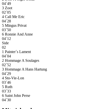
04´49
3 Zoot
02´05
4 Call Me Eric
04´28
5 Mingus Privat
03´50
6 Ronnie And Anne
04´12
Side
02
1 Painter´s Lament
04´04
2 Hommage A Soulages
02´52
3 Hommage A Hans Hartung
04´29
4 Sto-Vie-Lon
03´46
5 Ruth
03´33
6 Saint John Perse
04´30