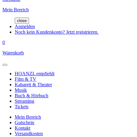
Mein Bereich
close
Anmelden
Noch kein Kundenkonto? Jetzt registrieren.
0
Warenkorb
HOANZL empfiehlt
Film & TV
Kabarett & Theater
Musik
Buch & Hörbuch
Streaming
Tickets
Mein Bereich
Gutschein
Kontakt
Versandkosten