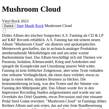
Mushroom Cloud
Vinyl
Rock
2023
Start
Musik
Rock
Mushroom Cloud
Zurück
Drittes Album des irischen Songwiters A.S. Fanning als CD & LP
auf K&F Records erhältlich. A.S. Fanning hat mit seinem neuen
Album "Mushroom Cloud" ein düsteres und apokalyptisches
Meisterwerk geschaffen, das in archaisch-analoger Produktion
atemberaubende Melodiebögen mit und um seine warme
Baritonstimme baut. Das Album beschäftigt sich mit Themen wie
Paranoia, Isolation, Klimawandel, Krieg und Autokraten und
spiegelt die Komplexität und Unordnung unserer Welt wider.
Fanning ist kein fröhlicher Zeitgenosse, aber seine Texte enthalten
eine seltsame Verfänglichkeit, die einen dazu verleitet, etwas zu
lange in einen tiefen, dunklen Brunnen zu blicken. Die
Instrumentierung ist karg, was den Texten und der Stimme von
Fanning den Mittelpunkt gibt. Das Album wurde live in den
Impression Recording Studios aufgenommen und wurde nur um
Overdubs des Oriel Quartetts, etwas Percussion und eine einsame
Pedal Steel Guitar erweitert. "Mushroom Cloud" ist Fannings drittes
Berliner Album und sein erstes, das auf eine feste Bandbesetzung