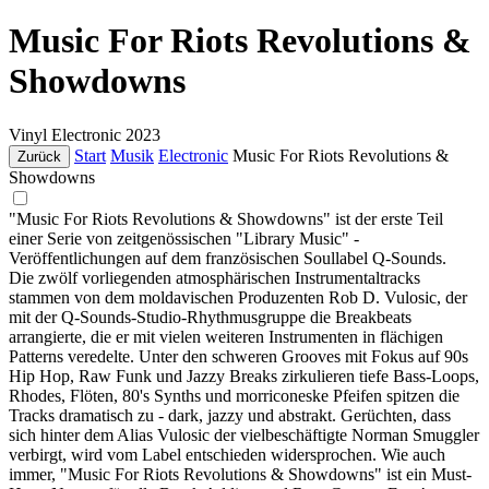
Music For Riots Revolutions &
Showdowns
Vinyl
Electronic
2023
Start
Musik
Electronic
Music For Riots Revolutions &
Zurück
Showdowns
"Music For Riots Revolutions & Showdowns" ist der erste Teil
einer Serie von zeitgenössischen "Library Music" -
Veröffentlichungen auf dem französischen Soullabel Q-Sounds.
Die zwölf vorliegenden atmosphärischen Instrumentaltracks
stammen von dem moldavischen Produzenten Rob D. Vulosic, der
mit der Q-Sounds-Studio-Rhythmusgruppe die Breakbeats
arrangierte, die er mit vielen weiteren Instrumenten in flächigen
Patterns veredelte. Unter den schweren Grooves mit Fokus auf 90s
Hip Hop, Raw Funk und Jazzy Breaks zirkulieren tiefe Bass-Loops,
Rhodes, Flöten, 80's Synths und morriconeske Pfeifen spitzen die
Tracks dramatisch zu - dark, jazzy und abstrakt. Gerüchten, dass
sich hinter dem Alias Vulosic der vielbeschäftigte Norman Smuggler
verbirgt, wird vom Label entschieden widersprochen. Wie auch
immer, "Music For Riots Revolutions & Showdowns" ist ein Must-