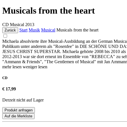
Musicals from the heart
CD
Musical
2013
Start
Musik
Musical
Musicals from the heart
Zurück
Michaela absolvierte ihre Musical-Ausbildung an der German Musical
Publikum unter anderem als "Rosenfee" in DIE SCHÖNE UND DAS 
JESUS CHRIST SUPERSTAR. Michaela gehörte 2008 bis 2010 als C
2012-2013 war sie dort erneut im Ensemble von "REBECCA" zu sehen
"Ammann & Friends", "The Gentlemen of Musical" mit Jan Ammann u
mehr lesen
weniger lesen
CD
€ 17,99
Derzeit nicht auf Lager
Produkt anfragen
Auf die Merkliste