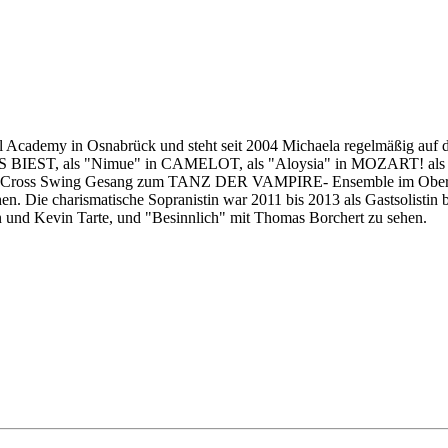
 Academy in Osnabrück und steht seit 2004 Michaela regelmäßig auf de
BIEST, als "Nimue" in CAMELOT, als "Aloysia" in MOZART! als St
ross Swing Gesang zum TANZ DER VAMPIRE- Ensemble im Oberhause
. Die charismatische Sopranistin war 2011 bis 2013 als Gastsolisti
nd Kevin Tarte, und "Besinnlich" mit Thomas Borchert zu sehen.