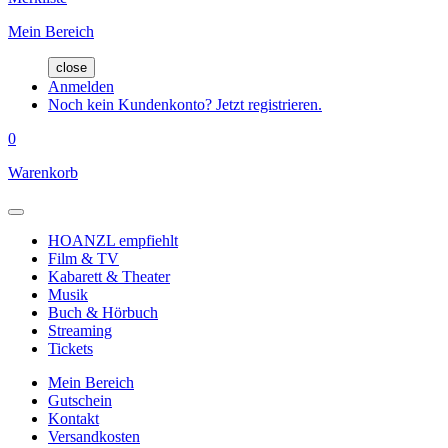
Mein Bereich
close
Anmelden
Noch kein Kundenkonto? Jetzt registrieren.
0
Warenkorb
HOANZL empfiehlt
Film & TV
Kabarett & Theater
Musik
Buch & Hörbuch
Streaming
Tickets
Mein Bereich
Gutschein
Kontakt
Versandkosten