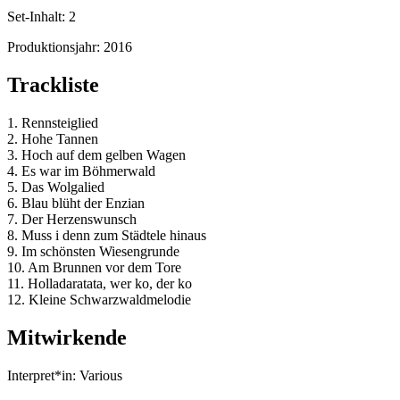
Set-Inhalt:
2
Produktionsjahr:
2016
Trackliste
1. Rennsteiglied
2. Hohe Tannen
3. Hoch auf dem gelben Wagen
4. Es war im Böhmerwald
5. Das Wolgalied
6. Blau blüht der Enzian
7. Der Herzenswunsch
8. Muss i denn zum Städtele hinaus
9. Im schönsten Wiesengrunde
10. Am Brunnen vor dem Tore
11. Holladaratata, wer ko, der ko
12. Kleine Schwarzwaldmelodie
Mitwirkende
Interpret*in:
Various