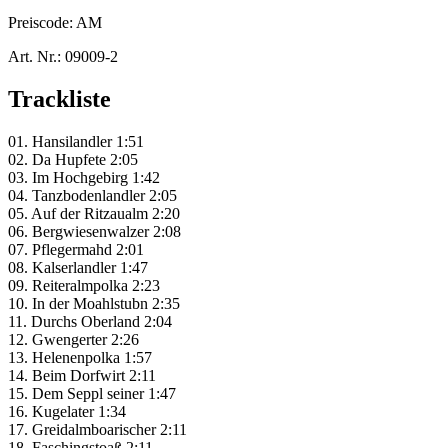
Preiscode:
AM
Art. Nr.:
09009-2
Trackliste
01. Hansilandler 1:51
02. Da Hupfete 2:05
03. Im Hochgebirg 1:42
04. Tanzbodenlandler 2:05
05. Auf der Ritzaualm 2:20
06. Bergwiesenwalzer 2:08
07. Pflegermahd 2:01
08. Kalserlandler 1:47
09. Reiteralmpolka 2:23
10. In der Moahlstubn 2:35
11. Durchs Oberland 2:04
12. Gwengerter 2:26
13. Helenenpolka 1:57
14. Beim Dorfwirt 2:11
15. Dem Seppl seiner 1:47
16. Kugelater 1:34
17. Greidalmboarischer 2:11
18. Faschingstoaß 2:11