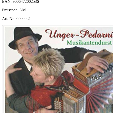
EAN:
9006472002536
Preiscode:
AM
Art. Nr.:
09009-2