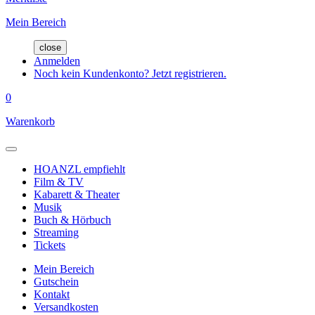
Mein Bereich
close
Anmelden
Noch kein Kundenkonto? Jetzt registrieren.
0
Warenkorb
HOANZL empfiehlt
Film & TV
Kabarett & Theater
Musik
Buch & Hörbuch
Streaming
Tickets
Mein Bereich
Gutschein
Kontakt
Versandkosten