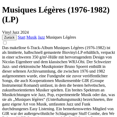
Musiques Légères (1976-1982)
(LP)
Vinyl
Jazz
2024
Start
Musik
Jazz
Musiques Légères
Zurück
Das makellose 6-Track-Album Musiques Légères (1976-1982) ist
als limitierte, halbschnell gemasterte Biovinyl-LP erhältlich, verpackt
in einer schweren 350 g/m²-Hülle mit hervorragendem Design von
Nicolas Eigenheer und dem klassischen WRJ-Obi. Der Schweizer
Jazz- und elektronische Musikpionier Bruno Spoerri enthüllt in
dieser seltenen Archivsammlung, die zwischen 1976 und 1982
aufgenommen wurde, eine Fundgrube nie zuvor veröffentlichter
Songs, die auch Kooperationen Musikensemble GIR (Groupe
Instrumental Romand) umfasst, in dem die besten helvetischen,
zukunftsorientierten Musiker spielten. Ein breites Spektrum an
Musikrichtungen wie Jazz, Pop, experimentelle Musik oder das, was
sie als „Musiques légères“ (Unterhaltungsmusik) bezeichneten, ihre
ganz eigene Art von Musik, umfassten Jazz und Funk
durchdrungenes Easy Listening. Ein bemerkenswertes Mitglied von
GIR war der außergewöhnliche Schlagzeuger Stuff Combe, den We