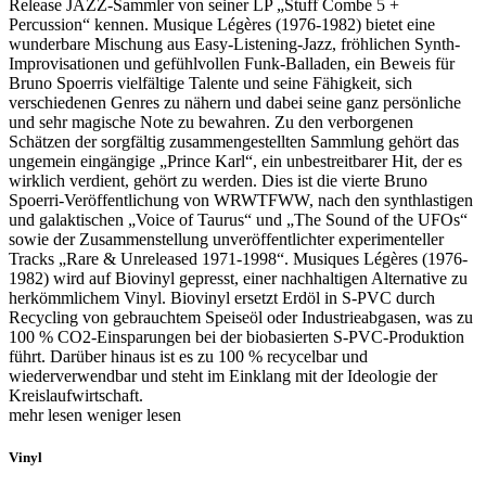
Release JAZZ-Sammler von seiner LP „Stuff Combe 5 +
Percussion“ kennen. Musique Légères (1976-1982) bietet eine
wunderbare Mischung aus Easy-Listening-Jazz, fröhlichen Synth-
Improvisationen und gefühlvollen Funk-Balladen, ein Beweis für
Bruno Spoerris vielfältige Talente und seine Fähigkeit, sich
verschiedenen Genres zu nähern und dabei seine ganz persönliche
und sehr magische Note zu bewahren. Zu den verborgenen
Schätzen der sorgfältig zusammengestellten Sammlung gehört das
ungemein eingängige „Prince Karl“, ein unbestreitbarer Hit, der es
wirklich verdient, gehört zu werden. Dies ist die vierte Bruno
Spoerri-Veröffentlichung von WRWTFWW, nach den synthlastigen
und galaktischen „Voice of Taurus“ und „The Sound of the UFOs“
sowie der Zusammenstellung unveröffentlichter experimenteller
Tracks „Rare & Unreleased 1971-1998“. Musiques Légères (1976-
1982) wird auf Biovinyl gepresst, einer nachhaltigen Alternative zu
herkömmlichem Vinyl. Biovinyl ersetzt Erdöl in S-PVC durch
Recycling von gebrauchtem Speiseöl oder Industrieabgasen, was zu
100 % CO2-Einsparungen bei der biobasierten S-PVC-Produktion
führt. Darüber hinaus ist es zu 100 % recycelbar und
wiederverwendbar und steht im Einklang mit der Ideologie der
Kreislaufwirtschaft.
mehr lesen
weniger lesen
Vinyl