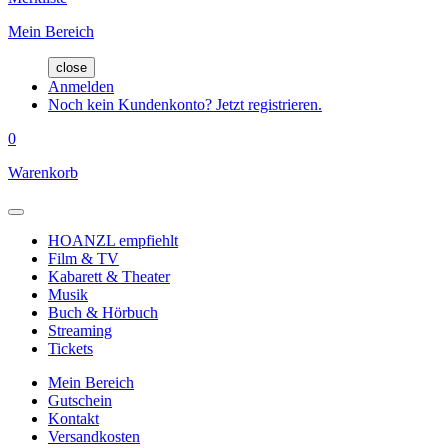
Mein Bereich
close
Anmelden
Noch kein Kundenkonto? Jetzt registrieren.
0
Warenkorb
HOANZL empfiehlt
Film & TV
Kabarett & Theater
Musik
Buch & Hörbuch
Streaming
Tickets
Mein Bereich
Gutschein
Kontakt
Versandkosten