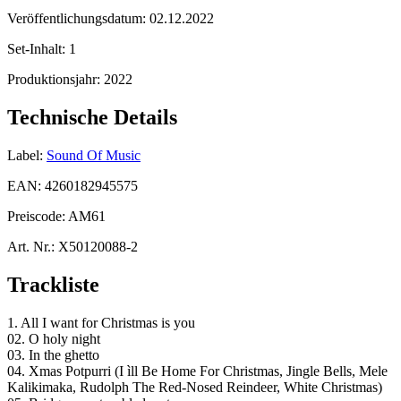
Veröffentlichungsdatum:
02.12.2022
Set-Inhalt:
1
Produktionsjahr:
2022
Technische Details
Label:
Sound Of Music
EAN:
4260182945575
Preiscode:
AM61
Art. Nr.:
X50120088-2
Trackliste
1. All I want for Christmas is you
02. O holy night
03. In the ghetto
04. Xmas Potpurri (I ìll Be Home For Christmas, Jingle Bells, Mele
Kalikimaka, Rudolph The Red-Nosed Reindeer, White Christmas)