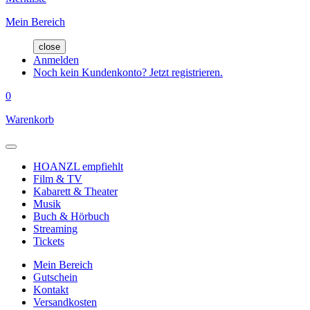
Mein Bereich
close
Anmelden
Noch kein Kundenkonto? Jetzt registrieren.
0
Warenkorb
HOANZL empfiehlt
Film & TV
Kabarett & Theater
Musik
Buch & Hörbuch
Streaming
Tickets
Mein Bereich
Gutschein
Kontakt
Versandkosten