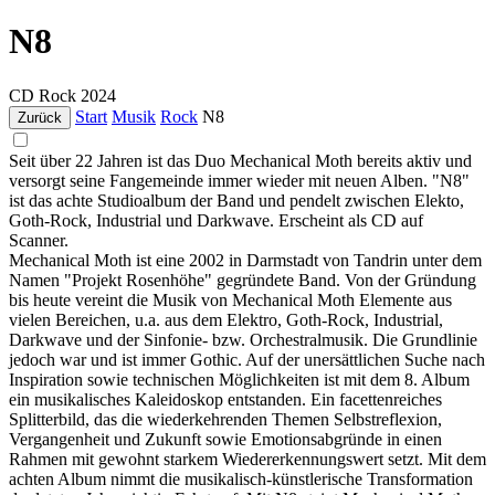
N8
CD
Rock
2024
Start
Musik
Rock
N8
Zurück
Seit über 22 Jahren ist das Duo Mechanical Moth bereits aktiv und
versorgt seine Fangemeinde immer wieder mit neuen Alben. "N8"
ist das achte Studioalbum der Band und pendelt zwischen Elekto,
Goth-Rock, Industrial und Darkwave. Erscheint als CD auf
Scanner.
Mechanical Moth ist eine 2002 in Darmstadt von Tandrin unter dem
Namen "Projekt Rosenhöhe" gegründete Band. Von der Gründung
bis heute vereint die Musik von Mechanical Moth Elemente aus
vielen Bereichen, u.a. aus dem Elektro, Goth-Rock, Industrial,
Darkwave und der Sinfonie- bzw. Orchestralmusik. Die Grundlinie
jedoch war und ist immer Gothic. Auf der unersättlichen Suche nach
Inspiration sowie technischen Möglichkeiten ist mit dem 8. Album
ein musikalisches Kaleidoskop entstanden. Ein facettenreiches
Splitterbild, das die wiederkehrenden Themen Selbstreflexion,
Vergangenheit und Zukunft sowie Emotionsabgründe in einen
Rahmen mit gewohnt starkem Wiedererkennungswert setzt. Mit dem
achten Album nimmt die musikalisch-künstlerische Transformation