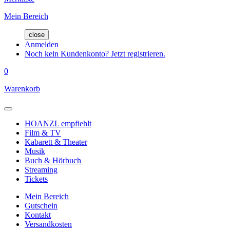
Mein Bereich
close
Anmelden
Noch kein Kundenkonto? Jetzt registrieren.
0
Warenkorb
HOANZL empfiehlt
Film & TV
Kabarett & Theater
Musik
Buch & Hörbuch
Streaming
Tickets
Mein Bereich
Gutschein
Kontakt
Versandkosten