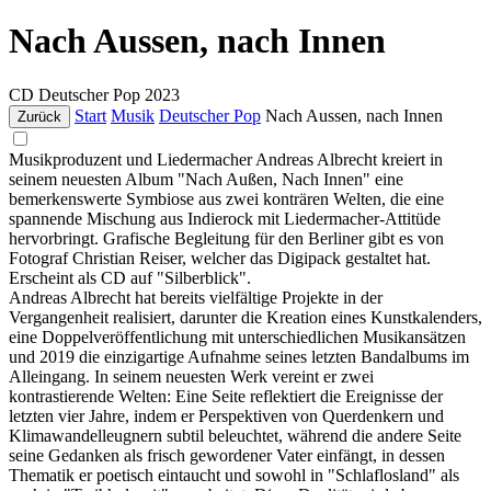
Nach Aussen, nach Innen
CD
Deutscher Pop
2023
Start
Musik
Deutscher Pop
Nach Aussen, nach Innen
Zurück
Musikproduzent und Liedermacher Andreas Albrecht kreiert in
seinem neuesten Album "Nach Außen, Nach Innen" eine
bemerkenswerte Symbiose aus zwei konträren Welten, die eine
spannende Mischung aus Indierock mit Liedermacher-Attitüde
hervorbringt. Grafische Begleitung für den Berliner gibt es von
Fotograf Christian Reiser, welcher das Digipack gestaltet hat.
Erscheint als CD auf "Silberblick".
Andreas Albrecht hat bereits vielfältige Projekte in der
Vergangenheit realisiert, darunter die Kreation eines Kunstkalenders,
eine Doppelveröffentlichung mit unterschiedlichen Musikansätzen
und 2019 die einzigartige Aufnahme seines letzten Bandalbums im
Alleingang. In seinem neuesten Werk vereint er zwei
kontrastierende Welten: Eine Seite reflektiert die Ereignisse der
letzten vier Jahre, indem er Perspektiven von Querdenkern und
Klimawandelleugnern subtil beleuchtet, während die andere Seite
seine Gedanken als frisch gewordener Vater einfängt, in dessen
Thematik er poetisch eintaucht und sowohl in "Schlaflosland" als