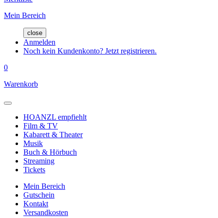
Mein Bereich
close
Anmelden
Noch kein Kundenkonto? Jetzt registrieren.
0
Warenkorb
HOANZL empfiehlt
Film & TV
Kabarett & Theater
Musik
Buch & Hörbuch
Streaming
Tickets
Mein Bereich
Gutschein
Kontakt
Versandkosten