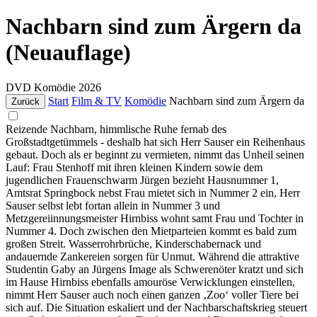
Nachbarn sind zum Ärgern da
(Neuauflage)
DVD
Komödie
2026
Start
Film & TV
Komödie
Nachbarn sind zum Ärgern da
Zurück
Reizende Nachbarn, himmlische Ruhe fernab des
Großstadtgetümmels - deshalb hat sich Herr Sauser ein Reihenhaus
gebaut. Doch als er beginnt zu vermieten, nimmt das Unheil seinen
Lauf: Frau Stenhoff mit ihren kleinen Kindern sowie dem
jugendlichen Frauenschwarm Jürgen bezieht Hausnummer 1,
Amtsrat Springbock nebst Frau mietet sich in Nummer 2 ein, Herr
Sauser selbst lebt fortan allein in Nummer 3 und
Metzgereiinnungsmeister Hirnbiss wohnt samt Frau und Tochter in
Nummer 4. Doch zwischen den Mietparteien kommt es bald zum
großen Streit. Wasserrohrbrüche, Kinderschabernack und
andauernde Zankereien sorgen für Unmut. Während die attraktive
Studentin Gaby an Jürgens Image als Schwerenöter kratzt und sich
im Hause Hirnbiss ebenfalls amouröse Verwicklungen einstellen,
nimmt Herr Sauser auch noch einen ganzen ‚Zoo‘ voller Tiere bei
sich auf. Die Situation eskaliert und der Nachbarschaftskrieg steuert