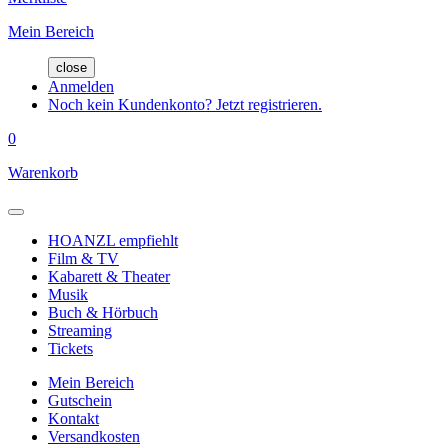
Mein Bereich
close
Anmelden
Noch kein Kundenkonto? Jetzt registrieren.
0
Warenkorb
HOANZL empfiehlt
Film & TV
Kabarett & Theater
Musik
Buch & Hörbuch
Streaming
Tickets
Mein Bereich
Gutschein
Kontakt
Versandkosten