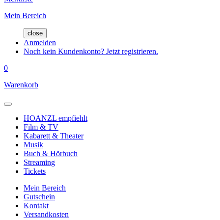
Mein Bereich
close
Anmelden
Noch kein Kundenkonto? Jetzt registrieren.
0
Warenkorb
HOANZL empfiehlt
Film & TV
Kabarett & Theater
Musik
Buch & Hörbuch
Streaming
Tickets
Mein Bereich
Gutschein
Kontakt
Versandkosten