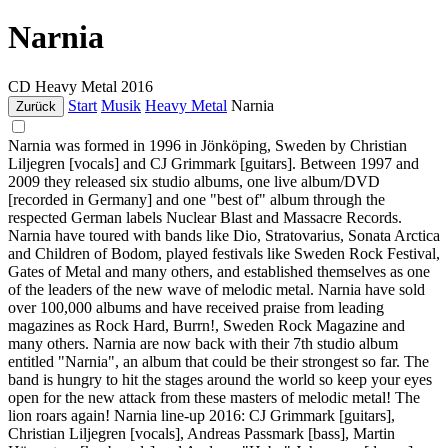
Narnia
CD
Heavy Metal
2016
Start
Musik
Heavy Metal
Narnia
Zurück
Narnia was formed in 1996 in Jönköping, Sweden by Christian
Liljegren [vocals] and CJ Grimmark [guitars]. Between 1997 and
2009 they released six studio albums, one live album/DVD
[recorded in Germany] and one "best of" album through the
respected German labels Nuclear Blast and Massacre Records.
Narnia have toured with bands like Dio, Stratovarius, Sonata Arctica
and Children of Bodom, played festivals like Sweden Rock Festival,
Gates of Metal and many others, and established themselves as one
of the leaders of the new wave of melodic metal. Narnia have sold
over 100,000 albums and have received praise from leading
magazines as Rock Hard, Burrn!, Sweden Rock Magazine and
many others. Narnia are now back with their 7th studio album
entitled "Narnia", an album that could be their strongest so far. The
band is hungry to hit the stages around the world so keep your eyes
open for the new attack from these masters of melodic metal! The
lion roars again! Narnia line-up 2016: CJ Grimmark [guitars],
Christian Liljegren [vocals], Andreas Passmark [bass], Martin