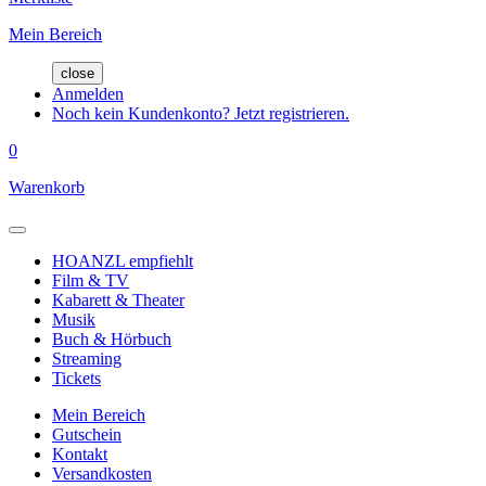
Mein Bereich
close
Anmelden
Noch kein Kundenkonto? Jetzt registrieren.
0
Warenkorb
HOANZL empfiehlt
Film & TV
Kabarett & Theater
Musik
Buch & Hörbuch
Streaming
Tickets
Mein Bereich
Gutschein
Kontakt
Versandkosten