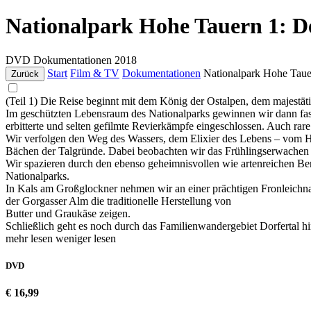
Nationalpark Hohe Tauern 1: De
DVD
Dokumentationen
2018
Start
Film & TV
Dokumentationen
Nationalpark Hohe Tauer
Zurück
(Teil 1) Die Reise beginnt mit dem König der Ostalpen, dem majest
Im geschützten Lebensraum des Nationalparks gewinnen wir dann fasz
erbitterte und selten gefilmte Revierkämpfe eingeschlossen. Auch ra
Wir verfolgen den Weg des Wassers, dem Elixier des Lebens – vom 
Bächen der Talgründe. Dabei beobachten wir das Frühlingserwachen d
Wir spazieren durch den ebenso geheimnisvollen wie artenreichen Be
Nationalparks.
In Kals am Großglockner nehmen wir an einer prächtigen Fronleichna
der Gorgasser Alm die traditionelle Herstellung von
Butter und Graukäse zeigen.
Schließlich geht es noch durch das Familienwandergebiet Dorfertal
mehr lesen
weniger lesen
DVD
€ 16,99