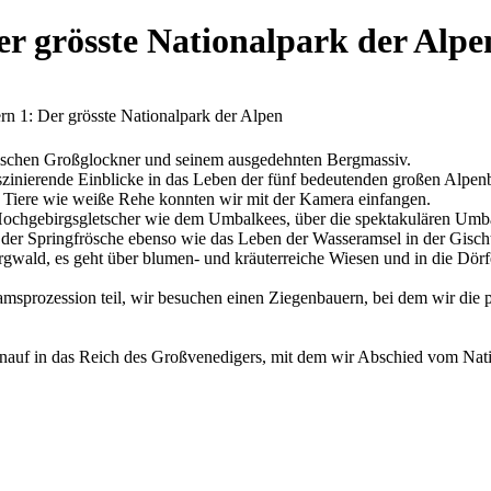
r grösste Nationalpark der Alpe
n 1: Der grösste Nationalpark der Alpen
ätischen Großglockner und seinem ausgedehnten Bergmassiv.
inierende Einblicke in das Leben der fünf bedeutenden großen Alpenb
re Tiere wie weiße Rehe konnten wir mit der Kamera einfangen.
Hochgebirgsgletscher wie dem Umbalkees, über die spektakulären Umb
er Springfrösche ebenso wie das Leben der Wasseramsel in der Gischt
rgwald, es geht über blumen- und kräuterreiche Wiesen und in die Dö
msprozession teil, wir besuchen einen Ziegenbauern, bei dem wir die 
 hinauf in das Reich des Großvenedigers, mit dem wir Abschied vom N