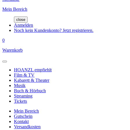
Mein Bereich
close
Anmelden
Noch kein Kundenkonto? Jetzt registrieren.
0
Warenkorb
HOANZL empfiehlt
Film & TV
Kabarett & Theater
Musik
Buch & Hörbuch
Streaming
Tickets
Mein Bereich
Gutschein
Kontakt
Versandkosten