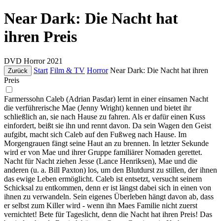
Near Dark: Die Nacht hat
ihren Preis
DVD
Horror
2021
Start
Film & TV
Horror
Near Dark: Die Nacht hat ihren
Zurück
Preis
Farmerssohn Caleb (Adrian Pasdar) lernt in einer einsamen Nacht
die verführerische Mae (Jenny Wright) kennen und bietet ihr
schließlich an, sie nach Hause zu fahren. Als er dafür einen Kuss
einfordert, beißt sie ihn und rennt davon. Da sein Wagen den Geist
aufgibt, macht sich Caleb auf den Fußweg nach Hause. Im
Morgengrauen fängt seine Haut an zu brennen. In letzter Sekunde
wird er von Mae und ihrer Gruppe familiärer Nomaden gerettet.
Nacht für Nacht ziehen Jesse (Lance Henriksen), Mae und die
anderen (u. a. Bill Paxton) los, um den Blutdurst zu stillen, der ihnen
das ewige Leben ermöglicht. Caleb ist entsetzt, versucht seinem
Schicksal zu entkommen, denn er ist längst dabei sich in einen von
ihnen zu verwandeln. Sein eigenes Überleben hängt davon ab, dass
er selbst zum Killer wird - wenn ihn Maes Familie nicht zuerst
vernichtet! Bete für Tageslicht, denn die Nacht hat ihren Preis! Das