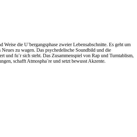
und Weise die U¨bergangsphase zweier Lebensabschnitte. Es geht um
s Neues zu wagen. Das psychedelische Soundbild und die
ert und fu¨r sich steht. Das Zusammenspiel von Rap und Turntablism,
lungen, schafft Atmospha¨re und setzt bewusst Akzente.