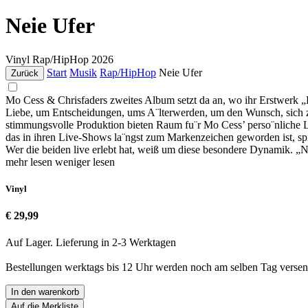
Neie Ufer
Vinyl
Rap/HipHop
2026
Start
Musik
Rap/HipHop
Neie Ufer
Zurück
Mo Cess & Chrisfaders zweites Album setzt da an, wo ihr Erstwerk „
Liebe, um Entscheidungen, ums A¨lterwerden, um den Wunsch, sich z
stimmungsvolle Produktion bieten Raum fu¨r Mo Cess’ perso¨nliche Ly
das in ihren Live-Shows la¨ngst zum Markenzeichen geworden ist, spi
Wer die beiden live erlebt hat, weiß um diese besondere Dynamik. „
mehr lesen
weniger lesen
Vinyl
€ 29,99
Auf Lager. Lieferung in 2-3 Werktagen
Bestellungen werktags bis 12 Uhr werden noch am selben Tag versen
In den warenkorb
Auf die Merkliste