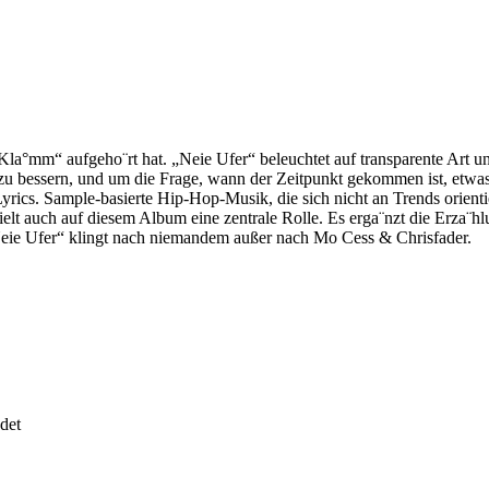
Kla°mm“ aufgeho¨rt hat. „Neie Ufer“ beleuchtet auf transparente Art 
u bessern, und um die Frage, wann der Zeitpunkt gekommen ist, etwa
rics. Sample-basierte Hip-Hop-Musik, die sich nicht an Trends orienti
elt auch auf diesem Album eine zentrale Rolle. Es erga¨nzt die Erza¨h
Neie Ufer“ klingt nach niemandem außer nach Mo Cess & Chrisfader.
det