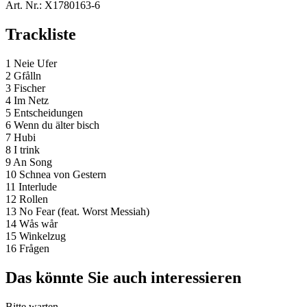
Art. Nr.:
X1780163-6
Trackliste
1 Neie Ufer
2 Gfålln
3 Fischer
4 Im Netz
5 Entscheidungen
6 Wenn du älter bisch
7 Hubi
8 I trink
9 An Song
10 Schnea von Gestern
11 Interlude
12 Rollen
13 No Fear (feat. Worst Messiah)
14 Wås wår
15 Winkelzug
16 Frågen
Das könnte Sie auch interessieren
Bitte warten...