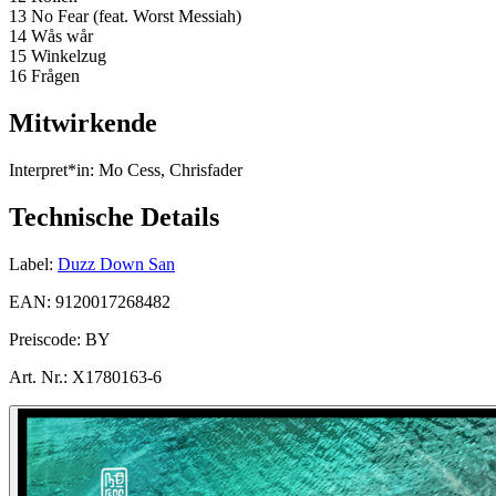
13 No Fear (feat. Worst Messiah)
14 Wås wår
15 Winkelzug
16 Frågen
Mitwirkende
Interpret*in:
Mo Cess, Chrisfader
Technische Details
Label:
Duzz Down San
EAN:
9120017268482
Preiscode:
BY
Art. Nr.:
X1780163-6