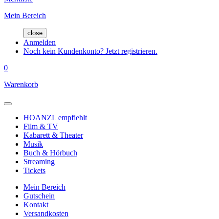
Mein Bereich
close
Anmelden
Noch kein Kundenkonto? Jetzt registrieren.
0
Warenkorb
HOANZL empfiehlt
Film & TV
Kabarett & Theater
Musik
Buch & Hörbuch
Streaming
Tickets
Mein Bereich
Gutschein
Kontakt
Versandkosten