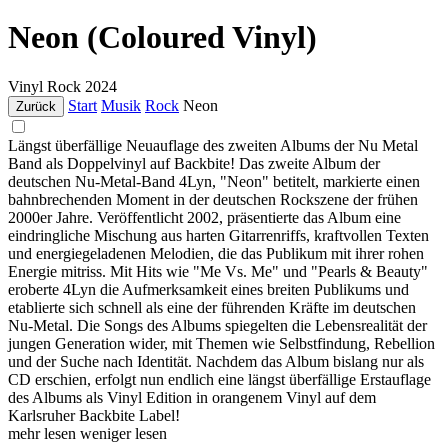
Neon (Coloured Vinyl)
Vinyl
Rock
2024
Start
Musik
Rock
Neon
Zurück
Längst überfällige Neuauflage des zweiten Albums der Nu Metal
Band als Doppelvinyl auf Backbite! Das zweite Album der
deutschen Nu-Metal-Band 4Lyn, "Neon" betitelt, markierte einen
bahnbrechenden Moment in der deutschen Rockszene der frühen
2000er Jahre. Veröffentlicht 2002, präsentierte das Album eine
eindringliche Mischung aus harten Gitarrenriffs, kraftvollen Texten
und energiegeladenen Melodien, die das Publikum mit ihrer rohen
Energie mitriss. Mit Hits wie "Me Vs. Me" und "Pearls & Beauty"
eroberte 4Lyn die Aufmerksamkeit eines breiten Publikums und
etablierte sich schnell als eine der führenden Kräfte im deutschen
Nu-Metal. Die Songs des Albums spiegelten die Lebensrealität der
jungen Generation wider, mit Themen wie Selbstfindung, Rebellion
und der Suche nach Identität. Nachdem das Album bislang nur als
CD erschien, erfolgt nun endlich eine längst überfällige Erstauflage
des Albums als Vinyl Edition in orangenem Vinyl auf dem
Karlsruher Backbite Label!
mehr lesen
weniger lesen