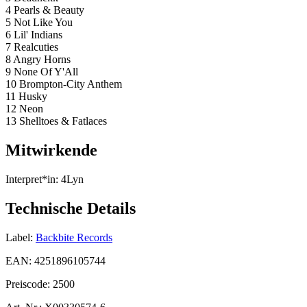
4 Pearls & Beauty
5 Not Like You
6 Lil' Indians
7 Realcuties
8 Angry Horns
9 None Of Y'All
10 Brompton-City Anthem
11 Husky
12 Neon
13 Shelltoes & Fatlaces
Mitwirkende
Interpret*in:
4Lyn
Technische Details
Label:
Backbite Records
EAN:
4251896105744
Preiscode:
2500