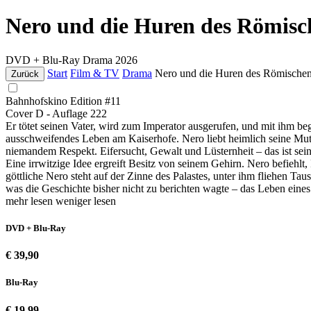
Nero und die Huren des Römisc
DVD + Blu-Ray
Drama
2026
Start
Film & TV
Drama
Nero und die Huren des Römischen
Zurück
Bahnhofskino Edition #11
Cover D - Auflage 222
Er tötet seinen Vater, wird zum Imperator ausgerufen, und mit ihm 
ausschweifendes Leben am Kaiserhofe. Nero liebt heimlich seine Mutter
niemandem Respekt. Eifersucht, Gewalt und Lüsternheit – das ist se
Eine irrwitzige Idee ergreift Besitz von seinem Gehirn. Nero befiehl
göttliche Nero steht auf der Zinne des Palastes, unter ihm fliehen T
was die Geschichte bisher nicht zu berichten wagte – das Leben eines
mehr lesen
weniger lesen
DVD + Blu-Ray
€ 39,90
Blu-Ray
€ 19,99