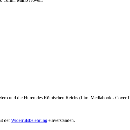
o Turini, Mario Novelli
 Nero und die Huren des Römischen Reichs (Lim. Mediabook - Cover D)
it der
Widerrufsbelehrung
einverstanden.