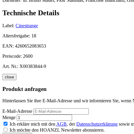
Darsteller*in:
Bruno Mattei, Piotr Stanislas, Francoise Blanchard, Gin
Technische Details
Label:
Cinestrange
Altersfreigabe:
18
EAN:
4260652083653
Preiscode:
2600
Art. Nr.:
X00383844-9
close
Produkt anfragen
Hinterlassen Sie ihre E-Mail-Adresse und wir informieren Sie, wenn
E-Mail-Adresse
Menge
Ich erkläre mich mit den
AGB
, der
Datenschutzerklärung
sowie m
Ich möchte den HOANZL Newsletter abonnieren.