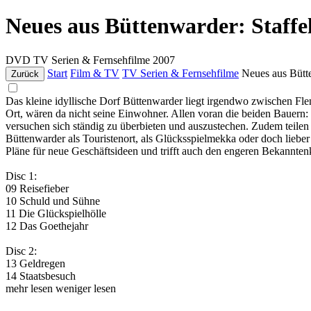
Neues aus Büttenwarder: Staffe
DVD
TV Serien & Fernsehfilme
2007
Start
Film & TV
TV Serien & Fernsehfilme
Neues aus Bütte
Zurück
Das kleine idyllische Dorf Büttenwarder liegt irgendwo zwischen Fl
Ort, wären da nicht seine Einwohner. Allen voran die beiden Bauern
versuchen sich ständig zu überbieten und auszustechen. Zudem teilen s
Büttenwarder als Touristenort, als Glücksspielmekka oder doch liebe
Pläne für neue Geschäftsideen und trifft auch den engeren Bekannten
Disc 1:
09 Reisefieber
10 Schuld und Sühne
11 Die Glückspielhölle
12 Das Goethejahr
Disc 2:
13 Geldregen
14 Staatsbesuch
mehr lesen
weniger lesen