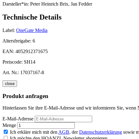
Darsteller*in:
Peter Heinrich Brix, Jan Fedder
Technische Details
Label:
OneGate Media
Altersfreigabe:
6
EAN:
4052912371675
Preiscode:
SH14
Art. Nr.:
17037167-8
close
Produkt anfragen
Hinterlassen Sie ihre E-Mail-Adresse und wir informieren Sie, wenn N
E-Mail-Adresse
Menge
Ich erkläre mich mit den
AGB
, der
Datenschutzerklärung
sowie m
Ich möchte den HOANZL Newsletter abonnieren.