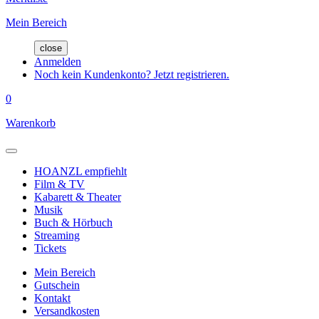
Mein Bereich
close
Anmelden
Noch kein Kundenkonto? Jetzt registrieren.
0
Warenkorb
HOANZL empfiehlt
Film & TV
Kabarett & Theater
Musik
Buch & Hörbuch
Streaming
Tickets
Mein Bereich
Gutschein
Kontakt
Versandkosten