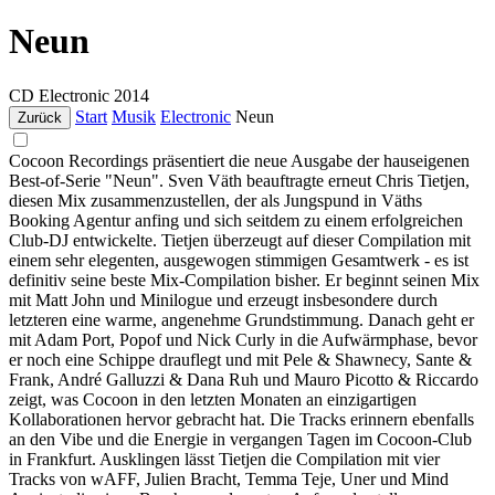
Neun
CD
Electronic
2014
Start
Musik
Electronic
Neun
Zurück
Cocoon Recordings präsentiert die neue Ausgabe der hauseigenen
Best-of-Serie "Neun". Sven Väth beauftragte erneut Chris Tietjen,
diesen Mix zusammenzustellen, der als Jungspund in Väths
Booking Agentur anfing und sich seitdem zu einem erfolgreichen
Club-DJ entwickelte. Tietjen überzeugt auf dieser Compilation mit
einem sehr elegenten, ausgewogen stimmigen Gesamtwerk - es ist
definitiv seine beste Mix-Compilation bisher. Er beginnt seinen Mix
mit Matt John und Minilogue und erzeugt insbesondere durch
letzteren eine warme, angenehme Grundstimmung. Danach geht er
mit Adam Port, Popof und Nick Curly in die Aufwärmphase, bevor
er noch eine Schippe drauflegt und mit Pele & Shawnecy, Sante &
Frank, André Galluzzi & Dana Ruh und Mauro Picotto & Riccardo
zeigt, was Cocoon in den letzten Monaten an einzigartigen
Kollaborationen hervor gebracht hat. Die Tracks erinnern ebenfalls
an den Vibe und die Energie in vergangen Tagen im Cocoon-Club
in Frankfurt. Ausklingen lässt Tietjen die Compilation mit vier
Tracks von wAFF, Julien Bracht, Temma Teje, Uner und Mind