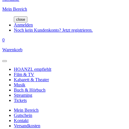
Mein Bereich
close
Anmelden
Noch kein Kundenkonto? Jetzt registrieren.
0
Warenkorb
HOANZL empfiehlt
Film & TV
Kabarett & Theater
Musik
Buch & Hörbuch
Streaming
Tickets
Mein Bereich
Gutschein
Kontakt
Versandkosten