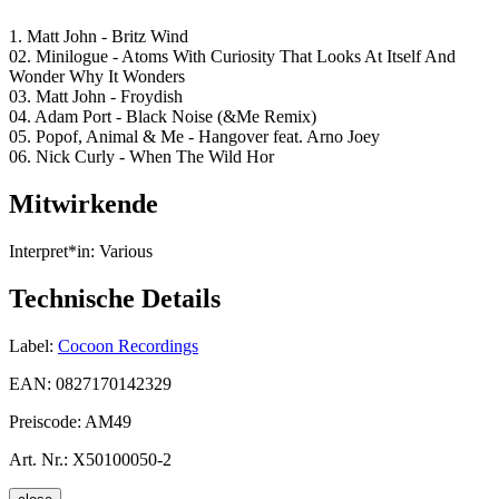
1. Matt John - Britz Wind
02. Minilogue - Atoms With Curiosity That Looks At Itself And
Wonder Why It Wonders
03. Matt John - Froydish
04. Adam Port - Black Noise (&Me Remix)
05. Popof, Animal & Me - Hangover feat. Arno Joey
06. Nick Curly - When The Wild Hor
Mitwirkende
Interpret*in:
Various
Technische Details
Label:
Cocoon Recordings
EAN:
0827170142329
Preiscode:
AM49
Art. Nr.:
X50100050-2