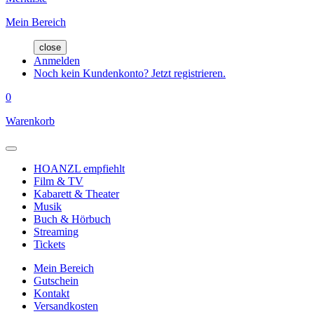
Mein Bereich
close
Anmelden
Noch kein Kundenkonto? Jetzt registrieren.
0
Warenkorb
HOANZL empfiehlt
Film & TV
Kabarett & Theater
Musik
Buch & Hörbuch
Streaming
Tickets
Mein Bereich
Gutschein
Kontakt
Versandkosten