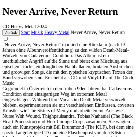
Never Arrive, Never Return
CD
Heavy Metal
2024
Start
Musik
Heavy Metal
Never Arrive, Never Return
Zurück
"Never Arrive, Never Return" markiert eine Rückkehr (nach 13
Jahren ohne Albumveröffentlichung) zu den wilden Death-Metal-
Wurzeln von Cadaverous Condition. Das Album ist ein
unerbittlicher Angriff auf die Sinne und bietet eine Mischung aus
epischen Tracks, eindringlichen Halbballaden, brutalen Ausbrüchen
und groovigen Songs, die mit den typischen kryptischen Texten der
Band verwoben sind. Erscheint als CD und Vinyl-LP auf The Circle
Music.
Gegründet in Österreich in den frühen 90er Jahren, hat Cadaverous
Condition einen einzigartigen Weg im extremen Metal
eingeschlagen. Während ihre Vocals im Death Metal verwurzelt
blieben, experimentierten sie mit verschiedenen Einflüssen, coverten
Künstler wie The Sisters of Mercy und arbeiteten mit Acts wie
Nurse With Wound, Thighpaulsandra, Tobias Nathaniel (The Black
Heart Procession) und Herr Lounge Corps zusammen. Sie wagten
auch ein Kunstprojekt mit Bill Drummond (The KLF), bei dem eine
speziell angefertigte CD und eine Flaschenpost von den Küsten