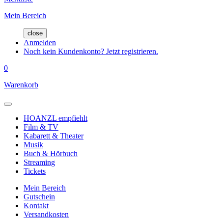
Mein Bereich
close
Anmelden
Noch kein Kundenkonto? Jetzt registrieren.
0
Warenkorb
HOANZL empfiehlt
Film & TV
Kabarett & Theater
Musik
Buch & Hörbuch
Streaming
Tickets
Mein Bereich
Gutschein
Kontakt
Versandkosten