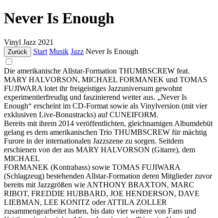
Never Is Enough
Vinyl
Jazz
2021
Start
Musik
Jazz
Never Is Enough
Zurück
Die amerikanische Allstar-Formation THUMBSCREW feat.
MARY HALVORSON, MICHAEL FORMANEK und TOMAS
FUJIWARA lotet ihr freigeistiges Jazzuniversum gewohnt
experimentierfreudig und faszinierend weiter aus. „Never Is
Enough“ erscheint im CD-Format sowie als Vinylversion (mit vier
exklusiven Live-Bonustracks) auf CUNEIFORM.
Bereits mit ihrem 2014 veröffentlichten, gleichnamigen Albumdebüt
gelang es dem amerikanischen Trio THUMBSCREW für mächtig
Furore in der internationalen Jazzszene zu sorgen. Seitdem
erschienen von der aus MARY HALVORSON (Gitarre), dem
MICHAEL
FORMANEK (Kontrabass) sowie TOMAS FUJIWARA
(Schlagzeug) bestehenden Allstar-Formation deren Mitglieder zuvor
bereits mit Jazzgrößen wie ANTHONY BRAXTON, MARC
RIBOT, FREDDIE HUBBARD, JOE HENDERSON, DAVE
LIEBMAN, LEE KONITZ oder ATTILA ZOLLER
zusammengearbeitet hatten, bis dato vier weitere von Fans und