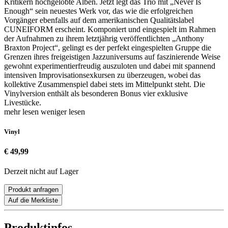
Kritikern hochgelobte Alben. Jetzt legt das Trio mit „Never Is
Enough“ sein neuestes Werk vor, das wie die erfolgreichen
Vorgänger ebenfalls auf dem amerikanischen Qualitätslabel
CUNEIFORM erscheint. Komponiert und eingespielt im Rahmen
der Aufnahmen zu ihrem letztjährig veröffentlichten „Anthony
Braxton Project“, gelingt es der perfekt eingespielten Gruppe die
Grenzen ihres freigeistigen Jazzuniversums auf faszinierende Weise
gewohnt experimentierfreudig auszuloten und dabei mit spannend
intensiven Improvisationsexkursen zu überzeugen, wobei das
kollektive Zusammenspiel dabei stets im Mittelpunkt steht. Die
Vinylversion enthält als besonderen Bonus vier exklusive
Livestücke.
mehr lesen
weniger lesen
Vinyl
€ 49,99
Derzeit nicht auf Lager
Produkt anfragen
Auf die Merkliste
Produktinfos