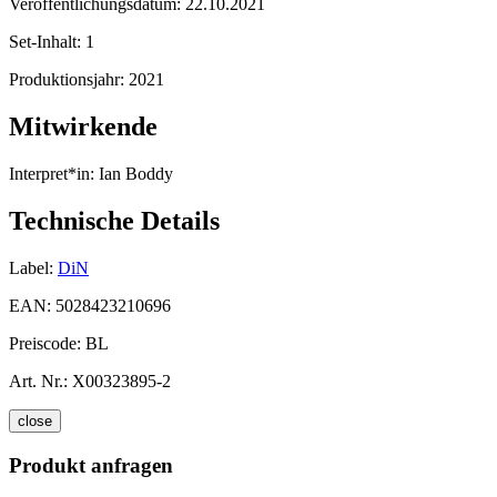
Veröffentlichungsdatum:
22.10.2021
Set-Inhalt:
1
Produktionsjahr:
2021
Mitwirkende
Interpret*in:
Ian Boddy
Technische Details
Label:
DiN
EAN:
5028423210696
Preiscode:
BL
Art. Nr.:
X00323895-2
close
Produkt anfragen